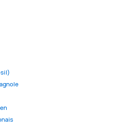
sil)
pagnole
ien
onais