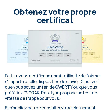
p
o
r
y
p
r
a
w
i
e
2
2
0
g
a
t
u
n
k
ó
w
,
z
c
z
e
g
o
w
i
e
l
e
s
k
r
a
j
n
i
e
Obtenez votre propre
r
z
a
d
k
i
c
h
,
z
a
l
a
t
u
j
ą
c
y
c
h
d
o
certificat
P
o
l
s
k
i
e
f
e
m
e
r
y
c
z
n
i
e
.
Faites-vous certifier un nombre illimité de fois sur
n'importe quelle disposition de clavier
. C'est vrai,
que vous soyez un fan de QWERTY ou que vous
préfériez DVORAK,
Ratatype
propose un test de
vitesse de frappe pour vous.
Et n'oubliez pas de consulter votre classement