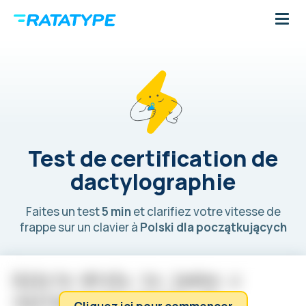
Test de certification de
dactylographie
Faites un test
5 min
et clarifiez votre vitesse de
frappe sur un clavier à
Polski dla początkujących
U
j
ś
c
i
e
W
i
s
ł
y
t
o
j
e
d
n
o
z
n
a
j
l
e
p
s
z
y
c
h
m
i
e
j
s
c
d
o