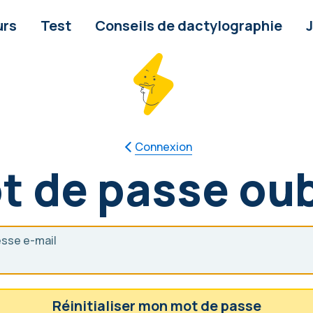
urs
Test
Conseils de dactylographie
Connexion
t de passe oub
sse e-mail
Réinitialiser mon mot de passe