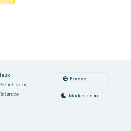
Jeux
France
Ratashooter
Ratarace
Mode sombre