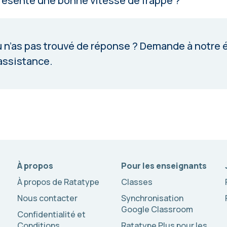
résente une bonne vitesse de frappe ?
 n’as pas trouvé de réponse ?
Demande à notre 
assistance
.
À propos
Pour les enseignants
À propos de Ratatype
Classes
Nous contacter
Synchronisation
Google Classroom
Confidentialité et
Conditions
Ratatype Plus pour les