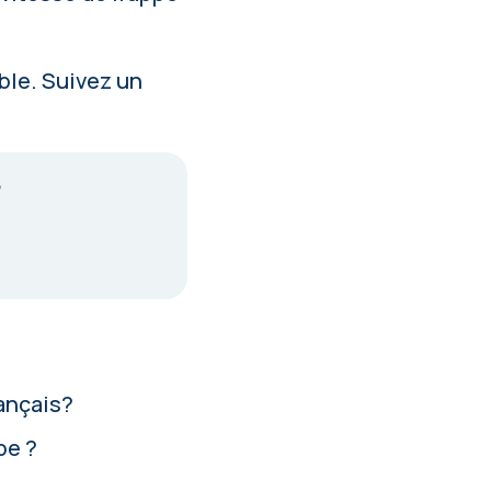
ible.
Suivez un
?
rançais?
pe ?