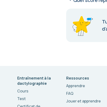
Quel score rep
Tu
d’
Entraînement à la
Ressources
dactylographie
Apprendre
Cours
FAQ
Test
Jouer et apprendre
Certificat de