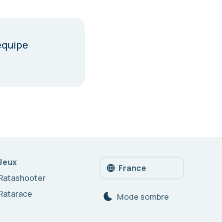
équipe
Jeux
France
Ratashooter
Ratarace
Mode sombre