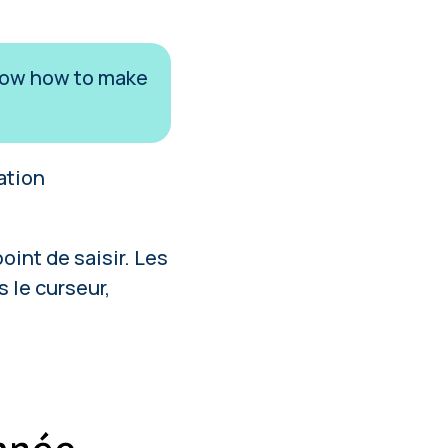
 know how to make
ation
oint de saisir. Les
 le curseur,