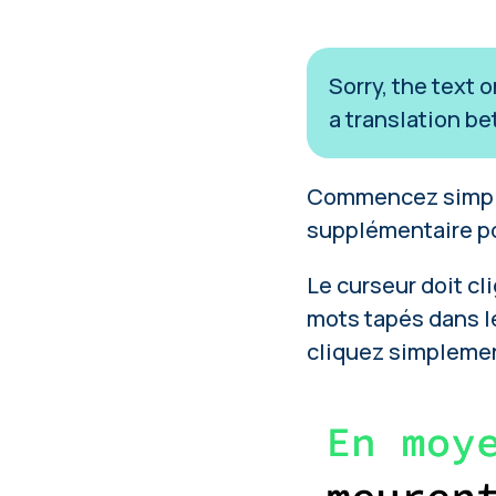
Sorry, the text 
a translation be
Commencez simplem
supplémentaire po
Le curseur doit cl
mots tapés dans le
cliquez simplement