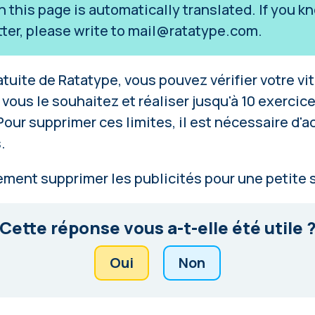
on this page is automatically translated. If you
tter, please write to
mail@ratatype.com
.
ratuite de Ratatype, vous pouvez
vérifier votre v
 vous le souhaitez et réaliser jusqu'à 10 exercic
. Pour supprimer ces limites, il est nécessaire d'
.
lement
supprimer les publicités pour une petit
Cette réponse vous a-t-elle été utile 
Oui
Non