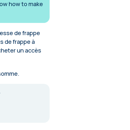
 know how to make
itesse de frappe
es de frappe à
acheter un accès
e somme
.
?