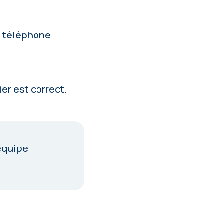
n téléphone
er est correct.
équipe