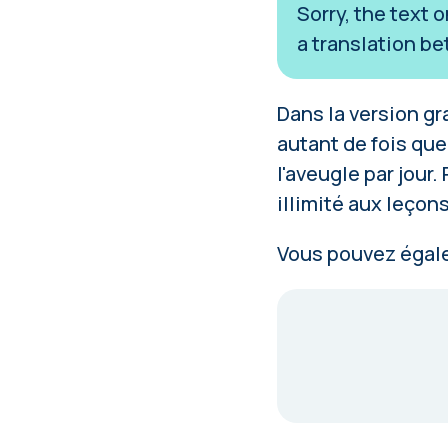
Sorry, the text 
a translation be
Dans la version g
autant de fois que
l'aveugle par jour
illimité aux leçons
Vous pouvez éga