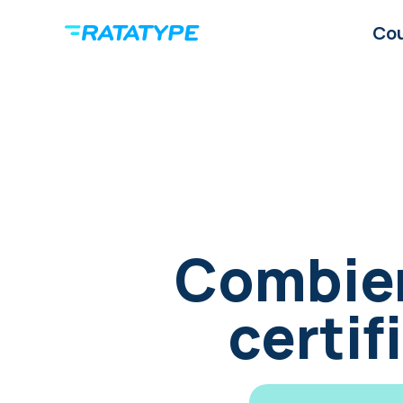
Co
Combien
certif