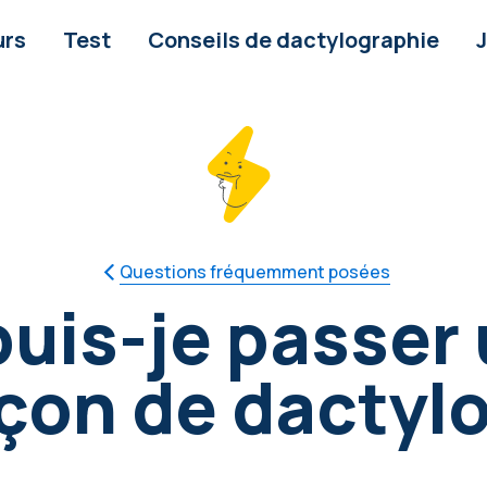
urs
Test
Conseils de dactylographie
Questions fréquemment posées
is-je passer 
çon de dactyl